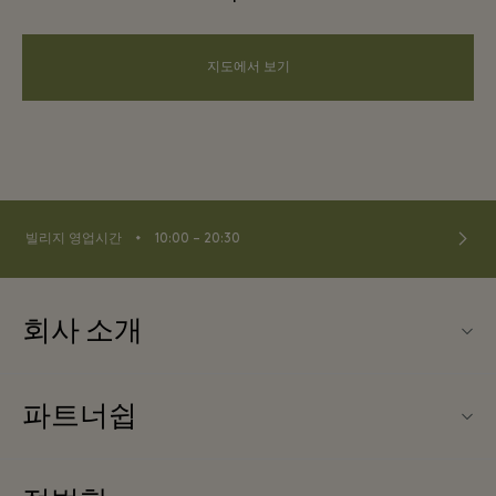
지도에서 보기
⬩
빌리지 영업시간
10:00 – 20:30
회사 소개
La Vallée Village (라 발레 빌리지) 소개
파트너쉽
문의하기
우리의 파트너들
FAQ