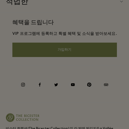
적법한
파트너가되다
앱 다운로드
웹사이트 이용 약관
항공사 마일리지 프로그램
혜택을 드립니다
기프트카드
프리빌리지 약관
단체 예약
VIP 프로그램에 등록하고 특별 혜택 및 소식을 받아보세요.
빌리지 지도
프라이버시 공지
호텔 및 지역 명소
원격 쇼핑
가입하기
웹접근성 안내
커리어
기업의 책임
instagram
facebook
twitter
youtube
pinterest
tripadvisor
비스터 컬렉션(The Bicester Collection)의 라 발레 빌리지(La Vallée