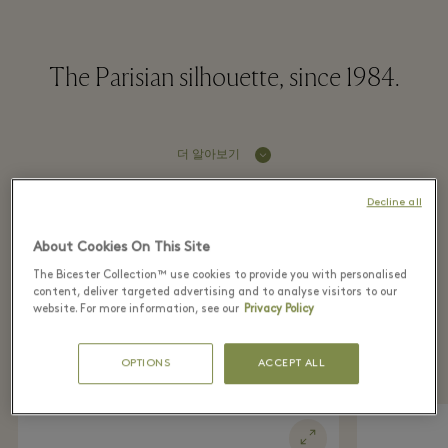
The Parisian silhouette, since 1984.
더 알아보기
Decline all
Recently seen in the
About Cookies On This Site
boutique
The Bicester Collection™ use cookies to provide you with personalised
content, deliver targeted advertising and to analyse visitors to our
website. For more information, see our
Privacy Policy
To discover in the boutique or to shop
directly from home with Virtual Shopping
OPTIONS
ACCEPT ALL