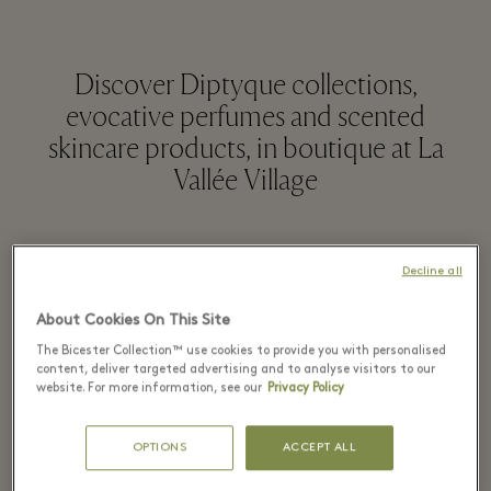
Discover Diptyque collections,
evocative perfumes and scented
skincare products, in boutique at La
Vallée Village
더 알아보기
Decline all
About Cookies On This Site
Discover at the Diptyque
The Bicester Collection™ use cookies to provide you with personalised
content, deliver targeted advertising and to analyse visitors to our
boutique
website. For more information, see our
Privacy Policy
OPTIONS
ACCEPT ALL
Available now at La Vallée Village