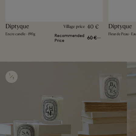
Diptyque
Diptyque
40 €
Village price
Encre candle - 190g
Fleur de Peau - Ea
Recommended
60 €
Price
1
3