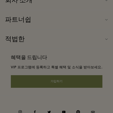
회사 소개
La Vallée Village (라 발레 빌리지) 소개
파트너쉽
문의하기
우리의 파트너들
FAQ
적법한
파트너가되다
앱 다운로드
웹사이트 이용 약관
항공사 마일리지 프로그램
혜택을 드립니다
기프트카드
프리빌리지 약관
단체 예약
VIP 프로그램에 등록하고 특별 혜택 및 소식을 받아보세요.
빌리지 지도
프라이버시 공지
호텔 및 지역 명소
원격 쇼핑
가입하기
웹접근성 안내
커리어
기업의 책임
instagram
facebook
twitter
youtube
pinterest
tripadvisor