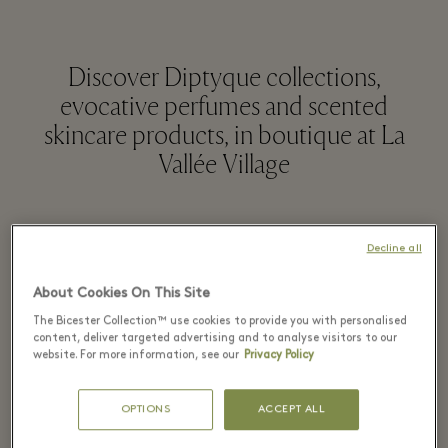
Discover Diptyque collections,
evocative perfumes and scented
skincare products, in boutique at La
Vallée Village
РАЗВЕРНУТЬ
Decline all
About Cookies On This Site
Discover at the Diptyque
The Bicester Collection™ use cookies to provide you with personalised
content, deliver targeted advertising and to analyse visitors to our
boutique
website. For more information, see our
Privacy Policy
OPTIONS
ACCEPT ALL
Available now at La Vallée Village