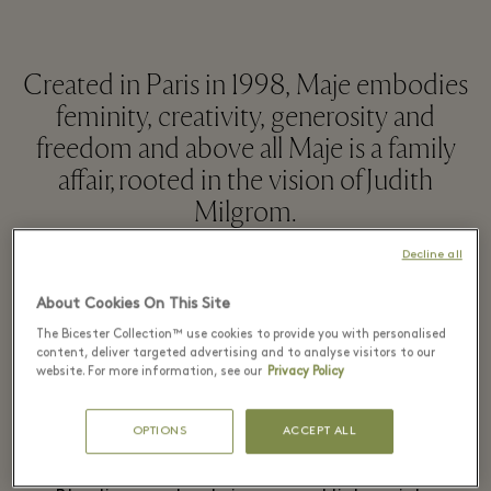
Created in Paris in 1998, Maje embodies
feminity, creativity, generosity and
freedom and above all Maje is a family
affair, rooted in the vision of Judith
Milgrom.
Decline all
РАЗВЕРНУТЬ
About Cookies On This Site
The Bicester Collection™ use cookies to provide you with personalised
content, deliver targeted advertising and to analyse visitors to our
website. For more information, see our
Privacy Policy
Recently seen in the
boutique
OPTIONS
ACCEPT ALL