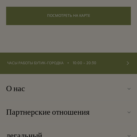
ПОСМОТРЕТЬ НА КАРТЕ
⬩
ЧАСЫ РАБОТЫ БУТИК-ГОРОДКА
10:00 – 20:30
О нас
О La Vallée Village
Партнерские отношения
Контакты
Наши партнеры
Часто задаваемые вопросы
легальный
Стать партнером