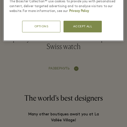
The Bicester Collection™ use cookies to provide you with personalised
content, deliver targeted advertising and to analyse visitors to our
website. For more information, see our
Privacy Policy
Mido’s ambition is to produce watches
OPTIONS
ACCEPT ALL
that possess characteristics typical of the
quality and careful craftsmanship of a
Swiss watch
РАЗВЕРНУТЬ
The world’s best designers
Many other boutiques await you at La
Vallée Village!