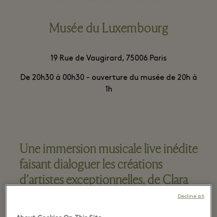
Musée du Luxembourg
19 Rue de Vaugirard, 75006 Paris
De 20h30 à 00h30 - ouverture du musée de 20h à
1h
Une immersion musicale live inédite
faisant dialoguer les créations
d’artistes exceptionnelles, de Clara
Schumann à Björk.
Decline all