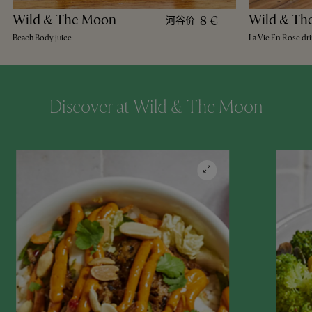
Wild & The Moon
Wild & Th
8 €
河谷价
Beach Body juice
La Vie En Rose dr
Discover at Wild & The Moon