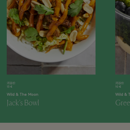
河谷价
河谷价
13 €
10 €
Wild & The Moon
Wild &
Jack's Bowl
Gree