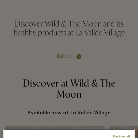
Discover Wild & The Moon and its
healthy products at La Vallée Village
阅读全文
Discover at Wild & The
Moon
Available now at La Vallée Village
Decline all