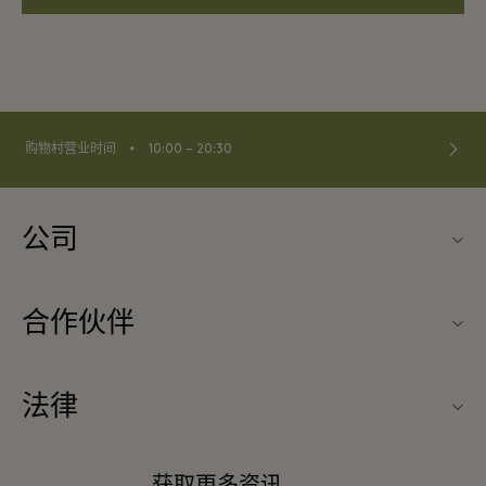
⬩
购物村营业时间
10:00 – 20:30
公司
关于La Vallée Village（巴黎河谷购物村）
合作伙伴
联系我们
旅行合作伙伴
常见问题
法律
成为合作伙伴
下载应用程序
条款与条件
常旅客计划合作伙伴
获取更多资讯
礼品卡