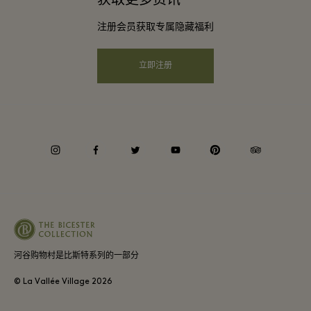
会员条款与条件
团体预订
注册会员获取专属隐藏福利
购物村互动地图
隐私权声明
酒店及景点合作伙伴
远程购物
立即注册
可访问性
工作机会
企业责任
instagram
facebook
twitter
youtube
pinterest
tripadvisor
河谷购物村是比斯特系列的一部分
© La Vallée Village
2026