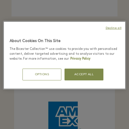
支付宝 (ALIPAY)
Decline all
From 5 to 25 February, be in the chance to win
About Cookies On This Site
lucky draw vouchers worth up to RMB10,000
when you shop in the Village. Plus, spend RMB
The Bicester Collection™ use cookies to provide you with personalised
content, deliver targeted advertising and to analyse visitors to our
3,000 and receive RMB 100 back.
website. For more information, see our
Privacy Policy
OPTIONS
ACCEPT ALL