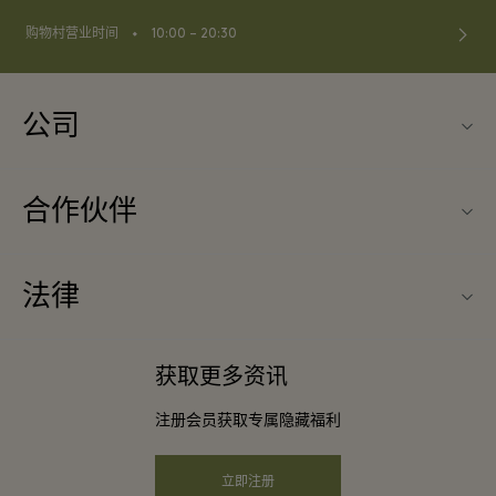
⬩
购物村营业时间
10:00 – 20:30
公司
关于La Vallée Village（巴黎河谷购物村）
合作伙伴
联系我们
旅行合作伙伴
常见问题
法律
成为合作伙伴
下载应用程序
条款与条件
常旅客计划合作伙伴
获取更多资讯
礼品卡
会员条款与条件
团体预订
注册会员获取专属隐藏福利
购物村互动地图
隐私权声明
酒店及景点合作伙伴
远程购物
立即注册
可访问性