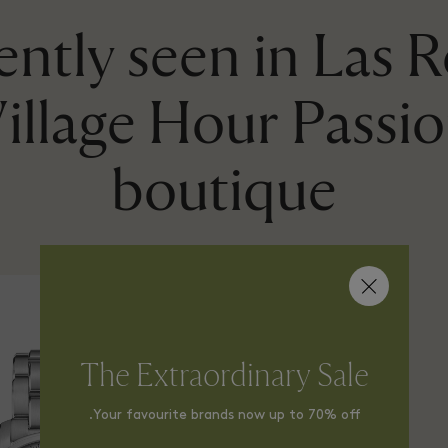
ntly seen in Las 
illage Hour Passi
boutique
The Extraordinary Sale
Your favourite brands now up to 70% off.