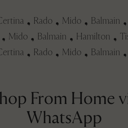
rtina
Rado
Mido
Balmain
H
do
Mido
Balmain
Hamilton
rtina
Rado
Mido
Balmain
H
hop From Home v
WhatsApp