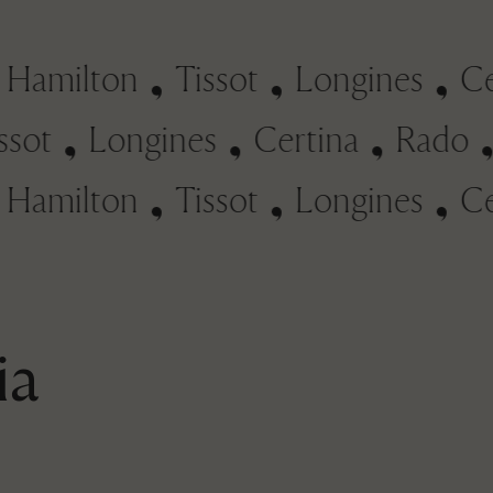
amilton
Tissot
Longines
Cer
Tissot
Longines
Certina
Rad
amilton
Tissot
Longines
Cer
ia