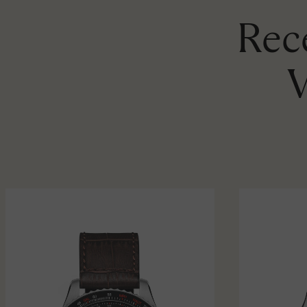
Rece
V