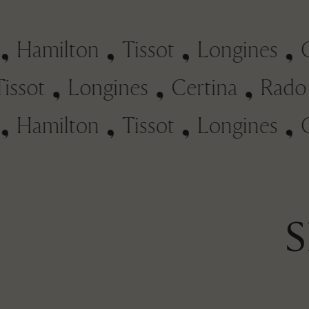
Hamilton
Tissot
Longines
Ce
Tissot
Longines
Certina
Ra
Hamilton
Tissot
Longines
Ce
S