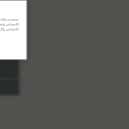
نستخدم ملفات ت
الاجتماعي ولت
الاجتماعي والإع
tail
ck in store.