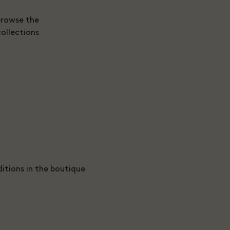
browse the
ollections.
tions in the boutique.