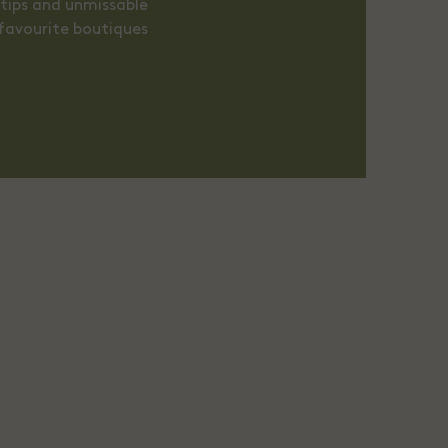
r tips and unmissable
favourite boutiques.