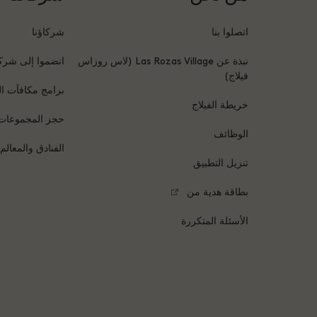
اتصلوا بنا
شركاؤنا
نبذة عن Las Rozas Village (لاس روزاس
انضموا إلى شركا
فيلاج)
برامج مكافآت ال
خريطة الفيلاج
حجز المجموعات
الوظائف
الفنادق والمعالم
تنزيل التطبيق
بطاقة هدية من
الأسئلة المتكررة