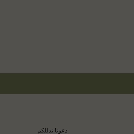
دعونا ندللكم