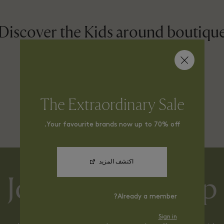
Discover the Kids around boutiqu
DISCOVER MORE
The Extraordinary Sale
Your favourite brands now up to 70% off.
اكتشف المزيد
Join membership
Already a member?
Sign in