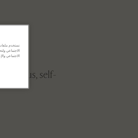
age
نستخدم ملفات ت
الاجتماعي ولت
الاجتماعي والإع
 curious, self-