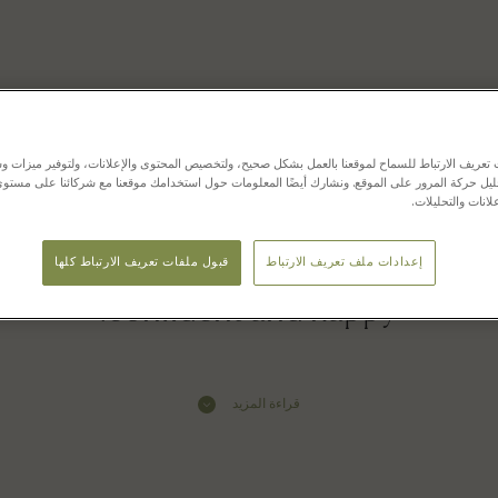
nvin - Kids around - Las Rozas Vill
عريف الارتباط للسماح لموقعنا بالعمل بشكل صحيح، ولتخصيص المحتوى والإعلانات، ولتوفير ميزات وس
حليل حركة المرور على الموقع. ونشارك أيضًا المعلومات حول استخدامك موقعنا مع شركائنا على مستو
لانات والتحليلات.
als and designs. Lanvin children are
إعدادات ملف تعريف الارتباط
قبول ملفات تعريف الارتباط كلها
confident and happy.
قراءة المزيد