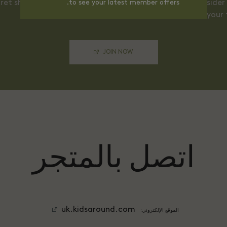
to see your latest member offers.
cret shopping events, special access to Private Sales, inside
extras from your 
JOIN NOW
اتصل بالمتجر
uk.kidsaround.com
الموقع الإلكتروني: