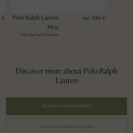
Polo Ralph Lauren
 €
100 €
RRP
Men
Polo Blue Eau De Toilette
Discover more about Polo Ralph
Lauren
POLO RALPH LAUREN WOMEN
POLO RALPH LAUREN CHILDREN