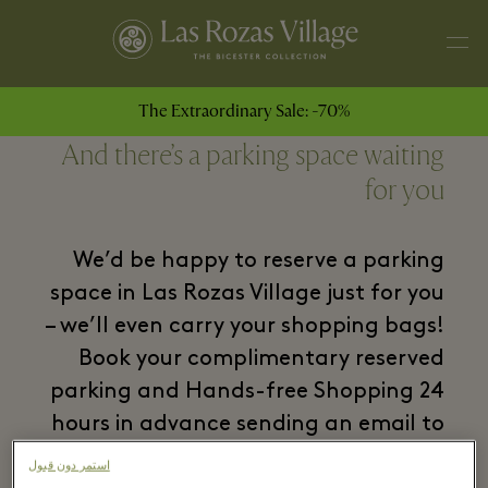
The Extraordinary Sale: -70%
And there’s a parking space waiting
for you
We’d be happy to reserve a parking
space in Las Rozas Village just for you
– we’ll even carry your shopping bags!
Book your complimentary reserved
parking and Hands-free Shopping 24
hours in advance sending an email to
contactus@lasrozasvillage.com
,
استمر دون قبول