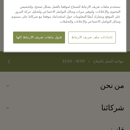
before 31 March 2023.*
نستخدم ملفات تعريف الارتباط للسماح لموقعنا بالعمل بشكل صحيح، ولتخصيص
المحتوى والإعلانات، ولتوفير ميزات وسائل التواصل الاجتماعي ولتحليل حركة المرور
*Redeemable three times per guest,
على الموقع. ونشارك أيضًا المعلومات حول استخدامك موقعنا مع شركائنا على مستوى
وسائل التواصل الاجتماعي والإعلانات والتحليلات.
upon availability.
إعدادات ملف تعريف الارتباط
قبول ملفات تعريف الارتباط كلها
⬩
مواعيد العمل بالفيلاج
10:00 – 22:00
من نحن
اتصلوا بنا
شركائنا
نبذة عن Las Rozas Village (لاس روزاس فيلاج)
شركاؤنا
خريطة الفيلاج