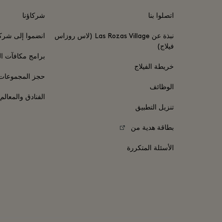
اتصلوا بنا
شركاؤنا
نبذة عن Las Rozas Village (لاس روزاس
انضموا إلى شركا
فيلاج)
برامج مكافآت ال
خريطة الفيلاج
حجز المجموعات
الوظائف
الفنادق والمعالم
تنزيل التطبيق
بطاقة هدية من
الأسئلة المتكررة