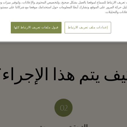
عريف الارتباط للسماح لموقعنا بالعمل بشكل صحيح، ولتخصيص المحتوى والإعلانات، ولتوفير ميزات وس
حليل حركة المرور على الموقع. ونشارك أيضًا المعلومات حول استخدامك موقعنا مع شركائنا على مستو
لانات والتحليلات.
لديكم. ويتسنى الآن لضيوفنا من المملكة المتحدة (باستثناء أيرلندا الشم
، وتوفير المزيد.
إعدادات ملف تعريف الارتباط
قبول ملفات تعريف الارتباط كلها
ف يتم هذا الإجراء