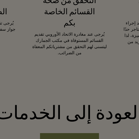
التحقق من صحة
القسائم الخاصة
ال
بكم
د إجراء
يُرجى تق
جر حدًا
جواز سفر
يُرجى عند مغادرة الاتحاد الأوروبي تقديم
زة، لذا
القسائم المستوفاة في مكتب الجمارك
يد من
ليتسنى لهم التحقق من مشترياتكم المعفاة
من الضرائب.
لعودة إلى الخدمات