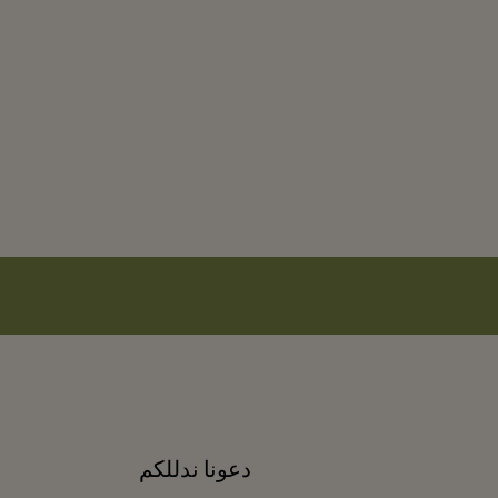
دعونا ندللكم