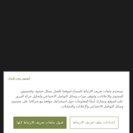
استمر دون قبول
نستخدم ملفات تعريف الارتباط للسماح لموقعنا بالعمل بشكل صحيح، ولتخصيص
المحتوى والإعلانات، ولتوفير ميزات وسائل التواصل الاجتماعي ولتحليل حركة المرور
على الموقع. ونشارك أيضًا المعلومات حول استخدامك موقعنا مع شركائنا على مستوى
وسائل التواصل الاجتماعي والإعلانات والتحليلات.
إعدادات ملف تعريف الارتباط
قبول ملفات تعريف الارتباط كلها