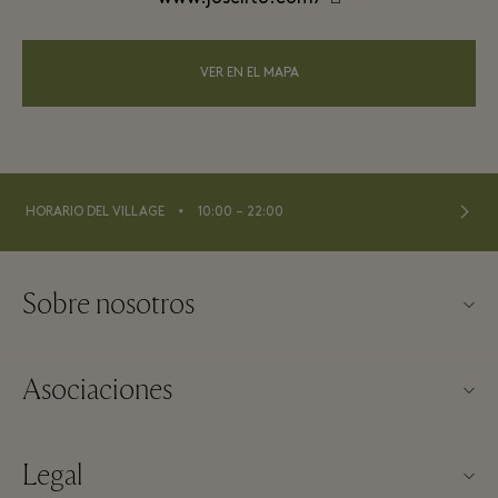
VER EN EL MAPA
⬩
HORARIO DEL VILLAGE
10:00 – 22:00
Sobre nosotros
Contacto
Asociaciones
Sobre Las Rozas Village
Nuestros partners
Mapa del Village
Legal
Hazte partner