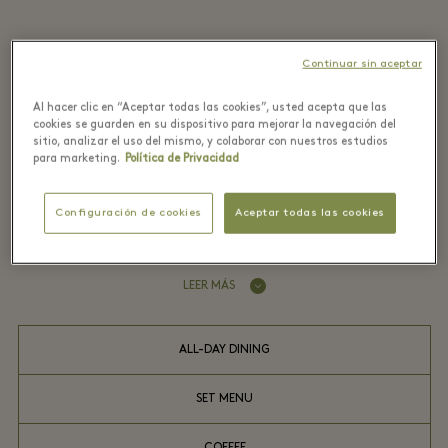
La excelencia y calidad de Joselito's
Continuar sin aceptar
llegan al Village en un nuevo formato. En
Al hacer clic en “Aceptar todas las cookies”, usted acepta que las
su nuevo restaurante podrás degustar
cookies se guarden en su dispositivo para mejorar la navegación del
sitio, analizar el uso del mismo, y colaborar con nuestros estudios
desde entrantes tradicionales y
para marketing.
Política de Privacidad
charcutería hasta cortes de carne y
sabores de la tierra.
Configuración de cookies
Aceptar todas las cookies
LEER MÁS
ALL-DAY DINING
SET MENU
COFFEE