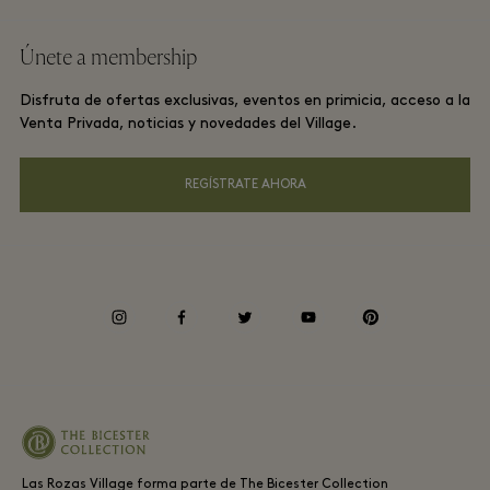
Trabaja con nosotros
Términos y condiciones del sitio web
Recompensas de viajero frecuente
Únete a membership
Descárgate la app
Términos y condiciones de Las Rozas Village Membership
Reserva de grupos
Disfruta de ofertas exclusivas, eventos en primicia, acceso a la
Tarjeta Regalo
Avisos de Privacidad
Venta Privada, noticias y novedades del Village.
Hoteles y atracciones locales
Preguntas frecuentes
Accesibilidad
REGÍSTRATE AHORA
Responsabilidad corporativa
Decreto ahorro energético
instagram
facebook
twitter
youtube
pinterest
Canal de informantes
Periodo medio de pago a proveedores
Las Rozas Village forma parte de The Bicester Collection