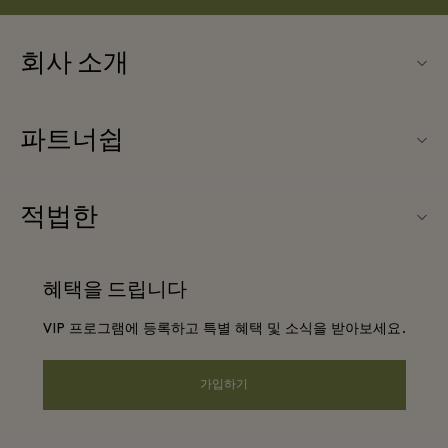
회사 소개
문의하기
파트너쉽
About Las Rozas Village
우리의 파트너들
빌리지 지도
적법한
파트너가되다
커리어
웹사이트 이용 약관
항공사 마일리지 프로그램
혜택을 드립니다
앱 다운로드
프리빌리지 약관
단체 예약
VIP 프로그램에 등록하고 특별 혜택 및 소식을 받아보세요.
Gift Card
프라이버시 공지
호텔 및 지역 명소
FAQ
가입하기
웹접근성 안내
기업의 책임