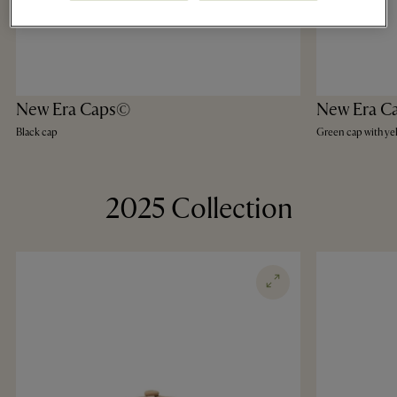
New Era Caps©
New Era C
Black cap
Green cap with ye
2025 Collection