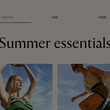
FASHION
FUN
FOOD
Summer essential