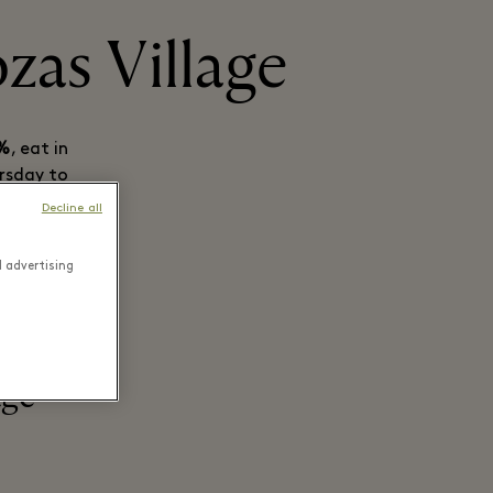
zas Village
0%
, eat in
rsday to
or extend
Decline all
d advertising
age