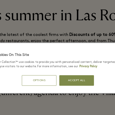
 summer in Las Ro
the latest of the coolest firms with
Discounts of up to 6
ndy restaurants, enjoy the perfect afternoon, and from Thu
, cocktails, outdoor music and the best sunset in Madrid f
the shopping day and dine al fresco until after midnight.
kies On This Site
r Collection™ use cookies to provide you with personalised content, deliver targete
se visitors to our website. For more information, see our
Privacy Policy
OPTIONS
ACCEPT ALL
(different) agenda to enjoy the Vill