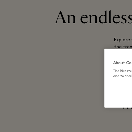
An endless
Explore 
the tre
Saturday
About Coo
The Biceste
and to analy
A 