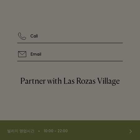
Call
Email
Partner with Las Rozas Village
⬩
빌리지 영업시간
10:00 – 22:00