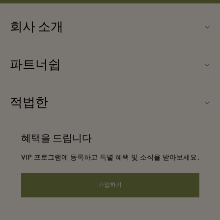
회사 소개
문의하기
파트너쉽
About Las Rozas Village
우리의 파트너들
빌리지 지도
적법한
파트너가되다
커리어
웹사이트 이용 약관
항공사 마일리지 프로그램
혜택을 드립니다
앱 다운로드
프리빌리지 약관
단체 예약
VIP 프로그램에 등록하고 특별 혜택 및 소식을 받아보세요.
Gift Card
프라이버시 공지
호텔 및 지역 명소
FAQ
가입하기
웹접근성 안내
기업의 책임