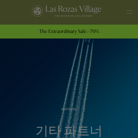
The Extraordinary Sale: -70%
PARTNERS
기타 파트너