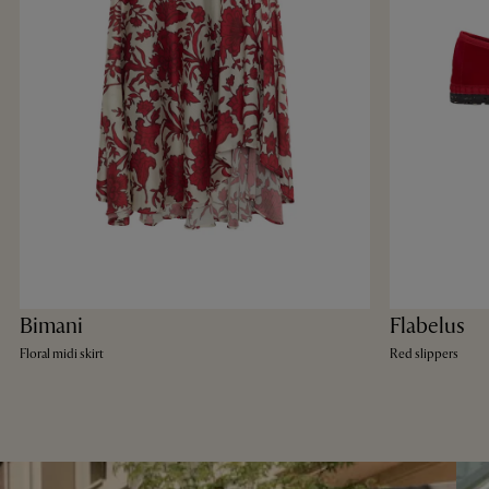
Bimani
Flabelus
Floral midi skirt
Red slippers