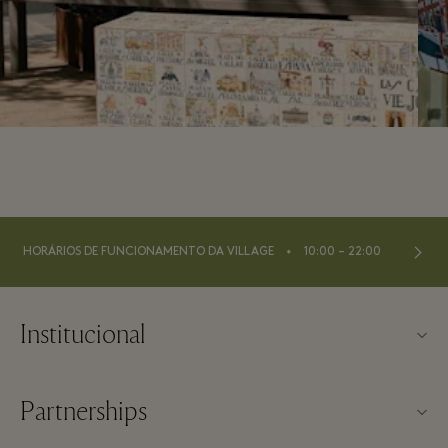
⬩
HORÁRIOS DE FUNCIONAMENTO DA VILLAGE
10:00 – 22:00
Institucional
Contato
Partnerships
Sobre a Las Rozas Village
Nossos parceiros