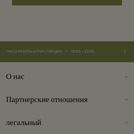
⬩
ЧАСЫ РАБОТЫ БУТИК-ГОРОДКА
10:00 – 22:00
О нас
Контакты
Партнерские отношения
О Las Rozas Village
Наши партнеры
Карта бутик-городка
легальный
Стать партнером
Вакансии
Условия и положения