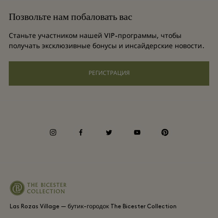
Баллы для часто летающих путешественников
Позвольте нам побаловать вас
Загрузить приложение
Условия и положения для привилегированного участника
Групповое бронирование
Станьте участником нашей VIP-программы, чтобы
Подарочная карта
получать эксклюзивные бонусы и инсайдерские новости.
Privacy notices
Отели и достопримечательности
Часто задаваемые вопросы
РЕГИСТРАЦИЯ
Специальные возможности
Корпоративная ответственность
Условия и положения для привилегированного участника
instagram
facebook
twitter
youtube
pinterest
Whistleblowing
Average supplier payment period
Las Rozas Village — бутик-городок The Bicester Collection