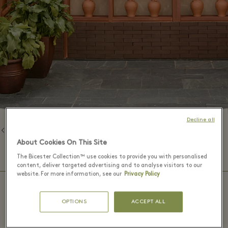
Decline all
Назад к брендам
About Cookies On This Site
⬩
ЧАСЫ РАБОТЫ БУТИКА
10:00 – 22:00
The Bicester Collection™ use cookies to provide you with personalised
content, deliver targeted advertising and to analyse visitors to our
website. For more information, see our
Privacy Policy
OPTIONS
ACCEPT ALL
Mano a Mano - Las Rozas Village