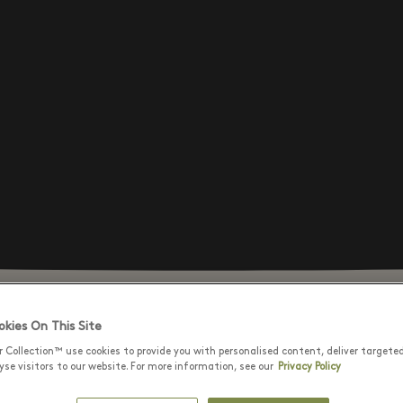
kies On This Site
r Collection™ use cookies to provide you with personalised content, deliver targete
se visitors to our website. For more information, see our
Privacy Policy