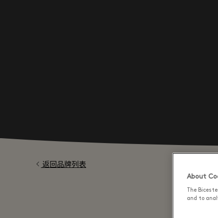
返回品牌列表
About Coo
The Biceste
and to analy