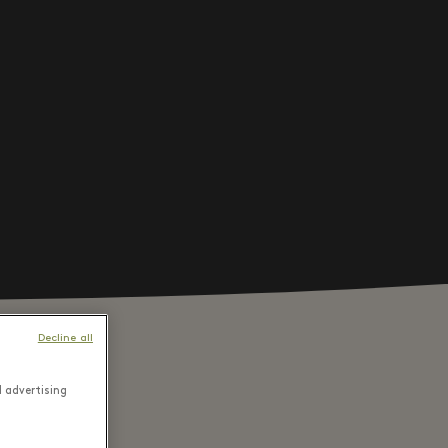
Decline all
d advertising