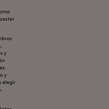
rama
icester
mbros
,
s y
rán
es.
o y
 elegir
s.