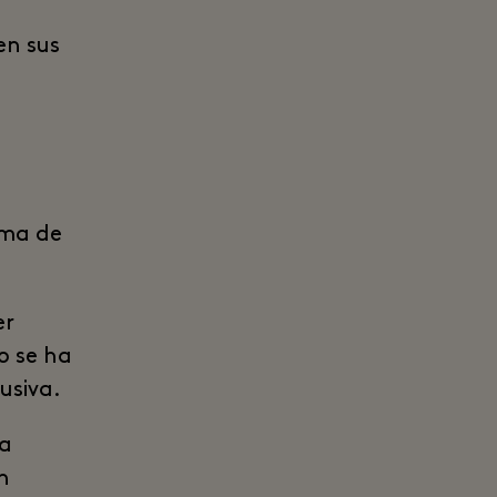
en sus
ama de
er
o se ha
usiva.
 a
n