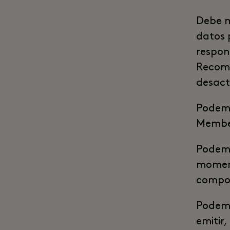
Debe m
datos 
respon
Recomp
desact
Podemo
Membe
Podemo
moment
compor
Podemo
emitir