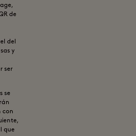
lage,
 QR de
el del
sas y
r ser
s se
erán
n con
uiente,
l que