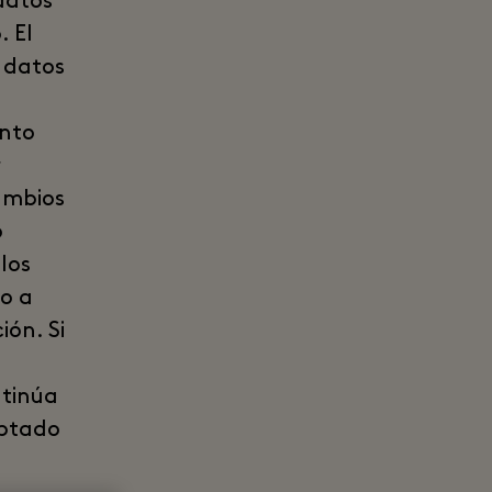
datos
 El
 datos
ento
r
ambios
o
los
ho a
ión. Si
ntinúa
eptado