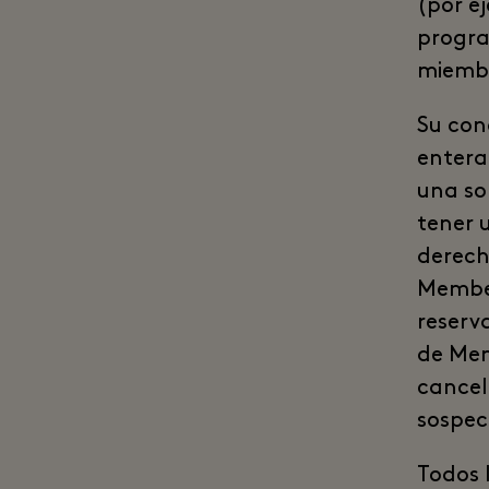
(por e
progra
miemb
Su con
entera
una so
tener 
derech
Member
reserv
de Mem
cancel
sospec
Todos 