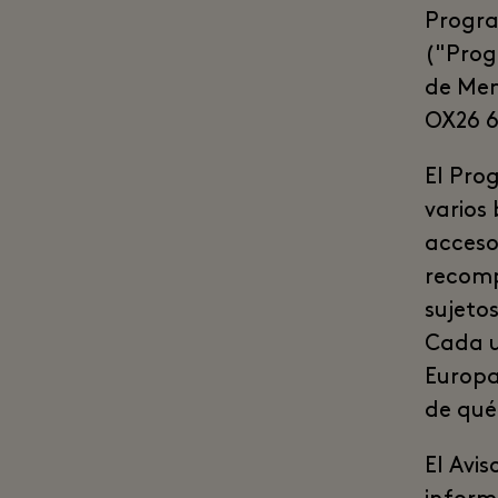
Progra
("Prog
de Mem
OX26 6
El Pro
varios
acceso
recomp
sujeto
Cada u
Europa
de qué
El Avi