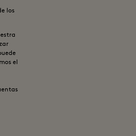
e los
estra
zar
 puede
mos el
uentas