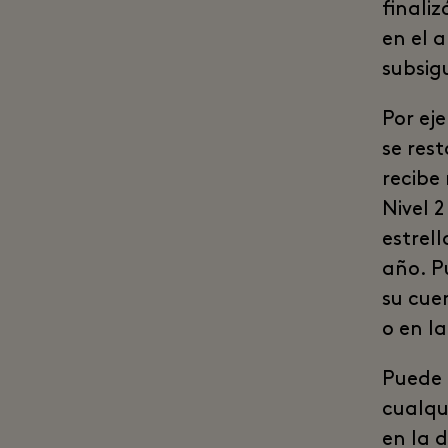
finali
en el 
subsig
Por eje
se res
recibe
Nivel 2
estrell
año. P
su cue
o en la
Puede 
cualqu
en la 