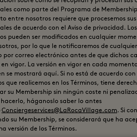
ación sobre cómo se recopilan y procesan sus 
ales como parte del Programa de Membership.
to entre nosotros requiere que procesemos sus
ales de acuerdo con el Aviso de privacidad. Los
os pueden ser modificados en cualquier mom
sotros, por lo que le notificaremos de cualquie
 por correo electrónico antes de que dichos c
 en vigor. La versión en vigor en cada moment
n se mostrará aquí. Si no está de acuerdo con 
s que realicemos en los Términos, tiene derec
ar su Membership sin ningún coste ni penalizac
 hacerlo, háganoslo saber lo antes
e
Conciergeservices@LaRocaVillage.com
. Si co
ando su Membership, se considerará que ha ac
ma versión de los Términos.