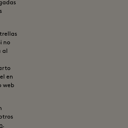
rgadas
s
trellas
i no
 al
uarto
el en
o web
n
otros
m
.