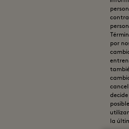
inform
person
contra
person
Términ
por no
cambio
entren
tambié
cambio
cancel
decide
posibl
utiliz
la últi