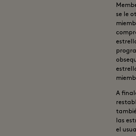
Member
se le 
miembr
compra
estrell
progra
obsequ
estrel
miembr
A fina
restab
tambié
las es
el usu