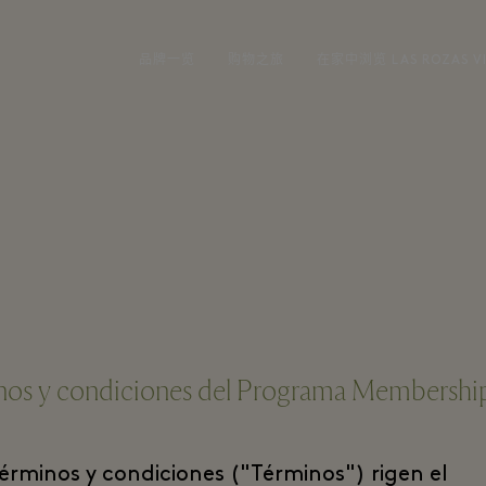
品牌一览
购物之旅
在家中浏览 LAS ROZAS VI
nos y condiciones del Programa Membershi
términos y condiciones ("Términos") rigen el