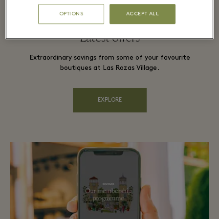
OPTIONS
ACCEPT ALL
Latest offers
Extraordinary savings from some of your favourite
boutiques at Las Rozas Village.
EXPLORE