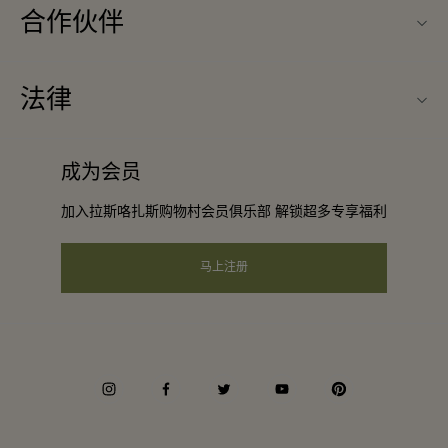
合作伙伴
关于Las Rozas Village（拉斯咯扎斯购物村）
旅行合作伙伴
购物村互动地图
法律
成为合作伙伴
工作机会
条款与条件
常旅客计划合作伙伴
成为会员
下载应用程序
会员条款与条件
团体预订
加入拉斯咯扎斯购物村会员俱乐部 解锁超多专享福利
礼品卡
隐私权声明
酒店及景点合作伙伴
常见问题
马上注册
可访问性
企业责任
会员条款与条件
instagram
facebook
twitter
youtube
pinterest
Whistleblowing