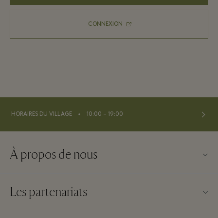
CONNEXION
⬩
HORAIRES DU VILLAGE
10:00 – 19:00
À propos de nous
Nous contacter
Les partenariats
À propos de Maasmechelen Village
Nos partenaires
Questions Frequentes