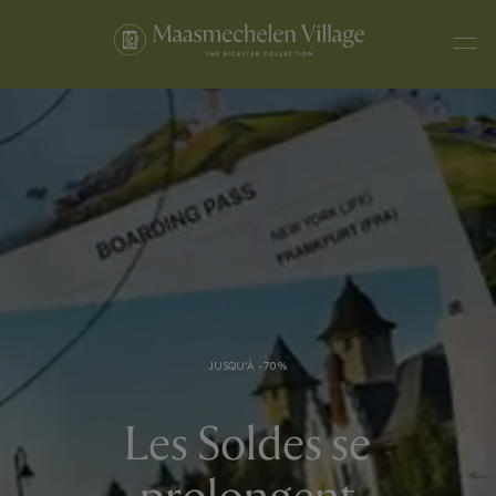
JUSQU’À -70%
Les Soldes se