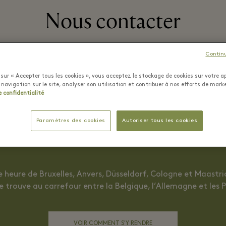
Nous contacter
Contin
sur « Accepter tous les cookies », vous acceptez le stockage de cookies sur votre ap
 navigation sur le site, analyser son utilisation et contribuer à nos efforts de mark
e confidentialité
Accès
Paramètres des cookies
Autoriser tous les cookies
e heure de Bruxelles, Anvers, Düsseldorf, Cologne et Maast
se trouve au carrefour entre la Belgique, l’Allemagne et les 
VOIR COMMENT S'Y RENDRE