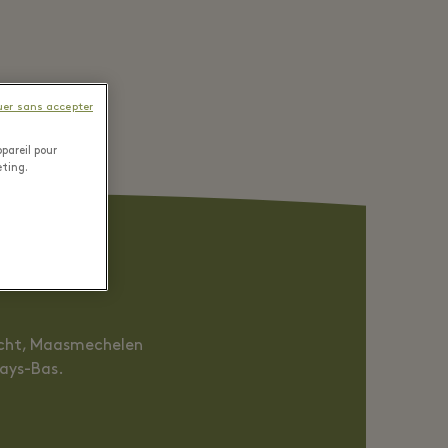
uer sans accepter
pareil pour
eting.
richt, Maasmechelen
Pays-Bas.