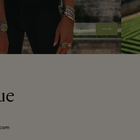
ue
.com