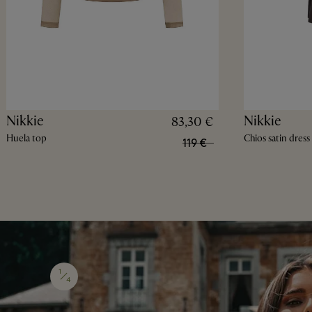
Nikkie
Nikkie
83,30 €
Huela top
Chios satin dress
119 €
1
4