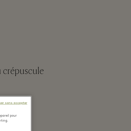
au crépuscule
uer sans accepter
pareil pour
eting.