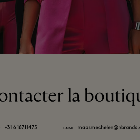
ontacter la boutiq
+31 6 18711475
maasmechelen@nbrands
:
E-MAIL: