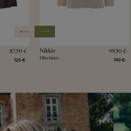
Nikkie
87,50 €
99,50 €
Ellba blazer
125 €
199 €