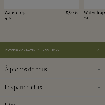
Waterdrop
Waterdrop
8,99 €
Apple
Cola
⬩
HORAIRES DU VILLAGE
10:00 – 19:00
À propos de nous
Nous contacter
Les partenariats
À propos de Maasmechelen Village
Nos partenaires
Questions Frequentes