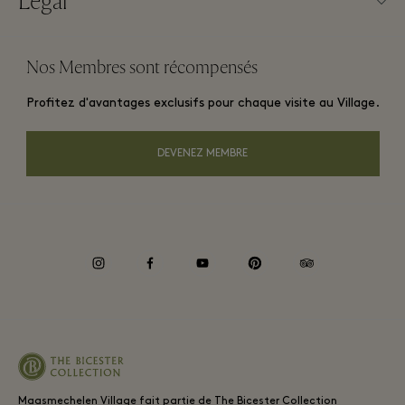
Légal
Devenir partenaire
Plan du Village
Conditions Générales d’utilisation du Site Web
Offres fidélité voyageurs
Nos Membres sont récompensés
Carrières
Conditions Générales Relatives à l’adhésion au programme
Réservation de groupe
Village
Profitez d'avantages exclusifs pour chaque visite au Village.
Télécharger l’appli
Hôtels et attractions locales
Privacy notice
Carte Cadeau
DEVENEZ MEMBRE
Accessibilité
Responsabilité d'entreprise
instagram
facebook
youtube
pinterest
tripadvisor
Maasmechelen Village fait partie de The Bicester Collection