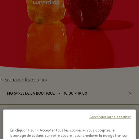
Voir toutes les marques
⬩
HORAIRES DE LA BOUTIQUE
10:00 – 19:00
Continuer sans accepter
Waterdrop - Maasmechelen Village
En cliquant sur « Accepter tous les cookies », vous acceptez le
stockage de cookies sur votre appareil pour améliorer la navigation sur