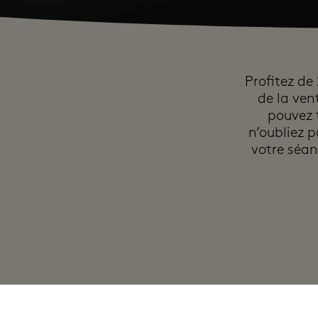
Profitez de 
de la ven
pouvez 
n’oubliez 
votre séan