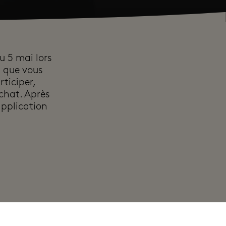
au 5 mai lors
s que vous
ticiper,
chat. Après
application