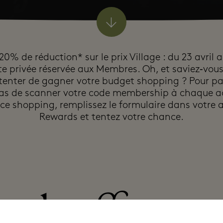
20% de réduction* sur le prix Village : du 23 avril 
te privée réservée aux Membres. Oh, et saviez‑vou
tenter de gagner votre budget shopping ? Pour par
pas de scanner votre code membership à chaque a
ce shopping, remplissez le formulaire dans votre 
Rewards et tentez votre chance.
1
offres