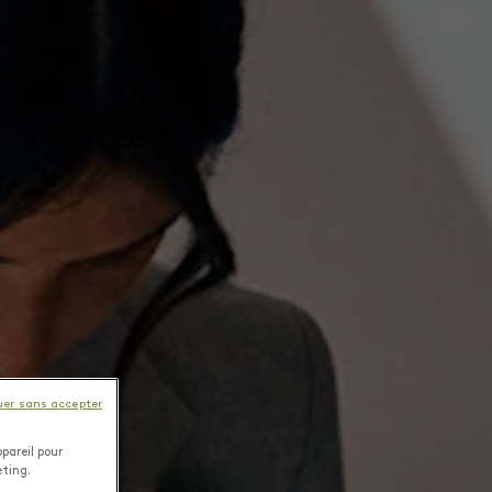
uer sans accepter
pareil pour
eting.