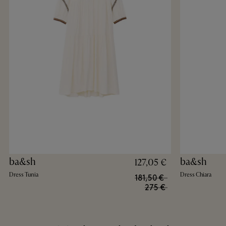
ba&sh
ba&sh
127,05 €
Dress Tunia
Dress Chiara
181,50 €
275 €