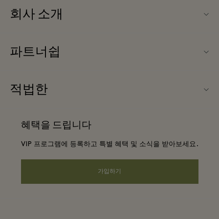
회사 소개
문의하기
파트너쉽
Maasmechelen Village (마스메켈렌 빌리지) 소개
우리의 파트너들
FAQ
적법한
파트너가되다
빌리지 지도
웹사이트 이용 약관
항공사 마일리지 프로그램
혜택을 드립니다
커리어
프리빌리지 약관
단체 예약
VIP 프로그램에 등록하고 특별 혜택 및 소식을 받아보세요.
앱 다운로드
Privacy notice
호텔 및 지역 명소
Gift Card
가입하기
웹접근성 안내
기업의 책임