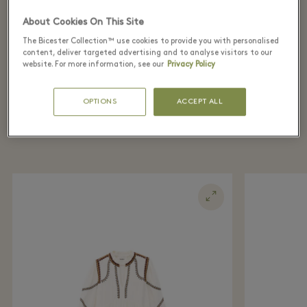
About Cookies On This Site
The Bicester Collection™ use cookies to provide you with personalised
Luxury womenswear with effortless
content, deliver targeted advertising and to analyse visitors to our
website. For more information, see our
Privacy Policy
Parisian style
OPTIONS
ACCEPT ALL
더 알아보기