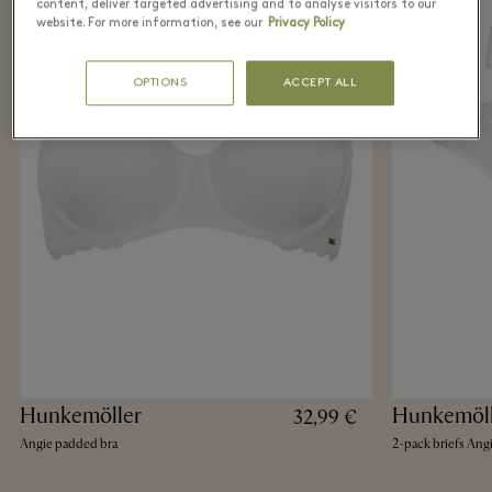
content, deliver targeted advertising and to analyse visitors to our
website. For more information, see our
Privacy Policy
OPTIONS
ACCEPT ALL
Hunkemöller
Hunkemöll
32,99 €
Angie padded bra
2-pack briefs Ang