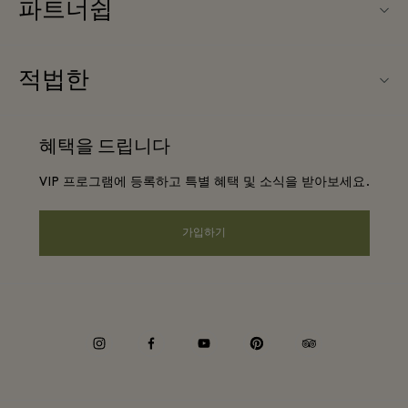
파트너쉽
Maasmechelen Village (마스메켈렌 빌리지) 소개
우리의 파트너들
FAQ
적법한
파트너가되다
빌리지 지도
웹사이트 이용 약관
항공사 마일리지 프로그램
혜택을 드립니다
커리어
프리빌리지 약관
단체 예약
VIP 프로그램에 등록하고 특별 혜택 및 소식을 받아보세요.
앱 다운로드
Privacy notice
호텔 및 지역 명소
Gift Card
가입하기
웹접근성 안내
기업의 책임
instagram
facebook
youtube
pinterest
tripadvisor