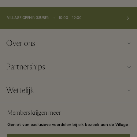
⬩
VILLAGE OPENINGSUREN
10:00 – 19:00
Over ons
Neem contact op met ons
Partnerships
Over Maasmechelen Village
Onze partners
Veelgestelde vragen
Wettelijk
Een partner worden
Village plattegrond
Website Algemene voorwaarden
Frequent Flyer Programma
Members krijgen meer
Carrières
Algemene voorwaarden lidmaatschap
Groepsboeking
Geniet van exclusieve voordelen bij elk bezoek aan de Village.
Download app
Privacy notice
Hotels en lokale attracties