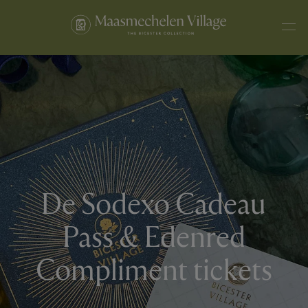
De Sodexo Cadeau
Pass & Edenred
Compliment tickets