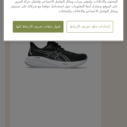
المحتوى والإعلانات، ولتوفير ميزات وسائل التواصل الاجتماعي ولتحليل حركة المرور
على الموقع. ونشارك أيضًا المعلومات حول استخدامك موقعنا مع شركائنا على مستوى
وسائل التواصل الاجتماعي والإعلانات والتحليلات.
إعدادات ملف تعريف الارتباط
قبول ملفات تعريف الارتباط كلها