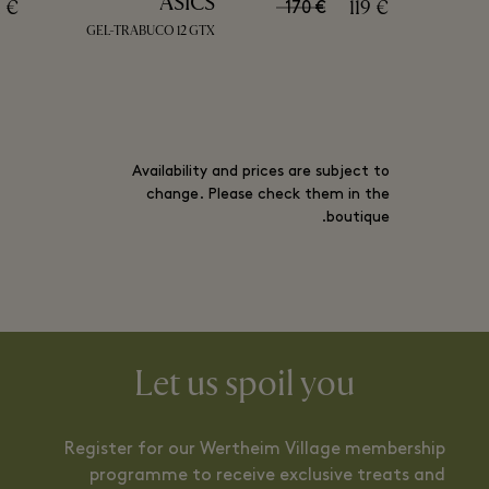
ASICS
1 €
119 €
170 €
GEL-TRABUCO 12 GTX
Availability and prices are subject to
change. Please check them in the
boutique.
Let us spoil you
Register for our Wertheim Village membership
programme to receive exclusive treats and