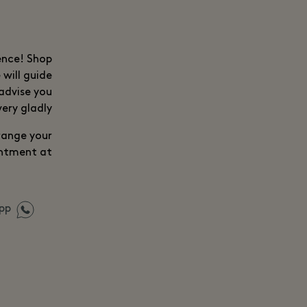
ience! Shop
will guide
advise you
very gladly.
rrange your
ntment at:
pp