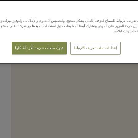
ights from the bo
عريف الارتباط للسماح لموقعنا بالعمل بشكل صحيح، ولتخصيص المحتوى والإعلانات، ولتوفير ميزات وس
حليل حركة المرور على الموقع. ونشارك أيضًا المعلومات حول استخدامك موقعنا مع شركائنا على مستو
لانات والتحليلات.
إعدادات ملف تعريف الارتباط
قبول ملفات تعريف الارتباط كلها