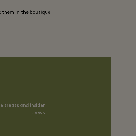
k them in the boutique.
e treats and insider
news.