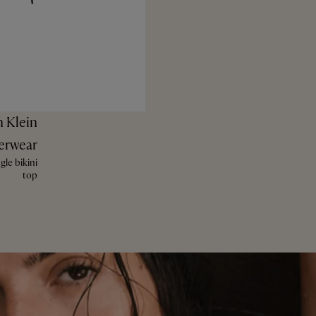
n Klein
erwear
le bikini
top