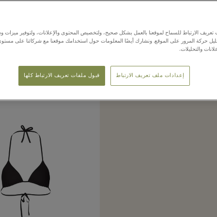
tly seen in the bo
عريف الارتباط للسماح لموقعنا بالعمل بشكل صحيح، ولتخصيص المحتوى والإعلانات، ولتوفير ميزات وس
حليل حركة المرور على الموقع. ونشارك أيضًا المعلومات حول استخدامك موقعنا مع شركائنا على مستو
لانات والتحليلات.
إعدادات ملف تعريف الارتباط
قبول ملفات تعريف الارتباط كلها