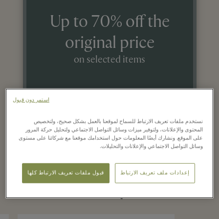
Up to 70% off the
original price
on selected items
استمر دون قبول
نستخدم ملفات تعريف الارتباط للسماح لموقعنا بالعمل بشكل صحيح، ولتخصيص
المحتوى والإعلانات، ولتوفير ميزات وسائل التواصل الاجتماعي ولتحليل حركة المرور
على الموقع. ونشارك أيضًا المعلومات حول استخدامك موقعنا مع شركائنا على مستوى
وسائل التواصل الاجتماعي والإعلانات والتحليلات.
Recently seen in the
إعدادات ملف تعريف الارتباط
قبول ملفات تعريف الارتباط كلها
boutique