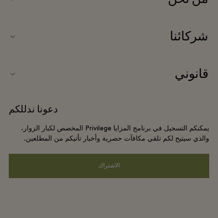
اتصل بنا
شركائنا
اتصل بنا
شركاؤنا
نبذة عن Wertheim Village (فرتهايم فيلاج)
قانوني
حجز المجموعات
خريطة الفيلاج
شروط وأحكام الموقع الإلكتروني
الفنادق والمعالم السياحية المحلية
دعونا ندللكم
الوظائف
شروط وأحكام العضوية
DO GOOD programme
يمكنكم التسجيل في برنامج المزايا Privilege المخصص لكبار الزوار،
تنزيل التطبيق
Privacy notice
والذي سيتيح لكم تلقي مكافآت حصرية وأخبار تأتيكم من المطلعين.
Shopping Card
سهولة الوصول
الاشتراك
الأسئلة المتكررة
الالتزامات البيئية والاجتماعية والحوكمة