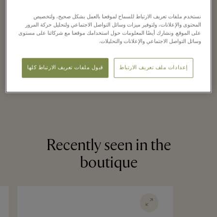
Up to 70% off the
نستخدم ملفات تعريف الارتباط للسماح لموقعنا بالعمل بشكل صحيح، ولتخصيص
original price
المحتوى والإعلانات، ولتوفير ميزات وسائل التواصل الاجتماعي ولتحليل حركة المرور
على الموقع. ونشارك أيضًا المعلومات حول استخدامك موقعنا مع شركائنا على مستوى
وسائل التواصل الاجتماعي والإعلانات والتحليلات.
إعدادات ملف تعريف الارتباط
قبول ملفات تعريف الارتباط كلها
Recently seen in the
boutique