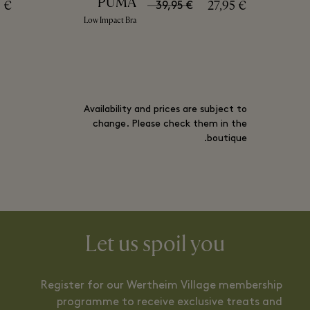
PUMA
0 €
27,95 €
39,95 €
Low Impact Bra
Availability and prices are subject to
change. Please check them in the
boutique.
Let us spoil you
Register for our Wertheim Village membership
programme to receive exclusive treats and