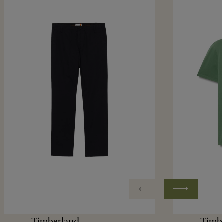
Timberland
Timb