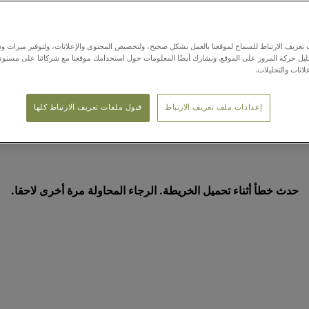
عريف الارتباط للسماح لموقعنا بالعمل بشكل صحيح، ولتخصيص المحتوى والإعلانات، ولتوفير ميزات وس
حليل حركة المرور على الموقع. ونشارك أيضًا المعلومات حول استخدامك موقعنا مع شركائنا على مستو
لانات والتحليلات.
إعدادات ملف تعريف الارتباط
قبول ملفات تعريف الارتباط كلها