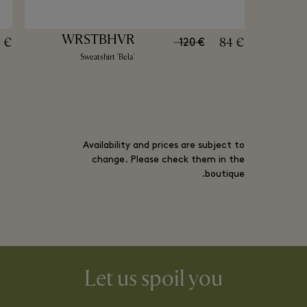
WRSTBHVR
 €
84 €
120 €
Sweatshirt 'Bela'
Availability and prices are subject to
change. Please check them in the
boutique.
Let us spoil you