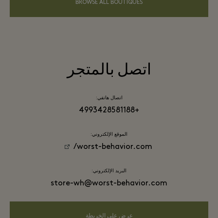
BROWSE ALL BOUTIQUES
اتصل بالمتجر
اتصال هاتفي:
+4993428581188
الموقع الإلكتروني:
worst-behavior.com/
البريد الإلكتروني:
store-wh@worst-behavior.com
عرض على الخريطة