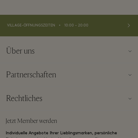
⬩
VILLAGE-ÖFFNUNGSZEITEN
10:00 – 20:00
Über uns
Kontaktieren Sie uns
Partnerschaften
Impressum
Unsere Partner
Über Wertheim Village
Rechtliches
Gruppenbuchung
Village Map
Allgemeine Geschäftsbedingungen der Webseite
Hotels und Sehenswürdigkeiten
Jetzt Member werden
Karriere
Allgemeine Geschäftsbedingungen für Membership
DO GOOD Programm
Individuelle Angebote Ihrer Lieblingsmarken, persönliche
App herunterladen
Datenschutzrichtlinien