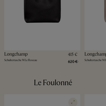
Longchamp
Longcham
415 €
Schultertasche M Le Roseau
Schultertasche M 
620 €
Le Foulonné