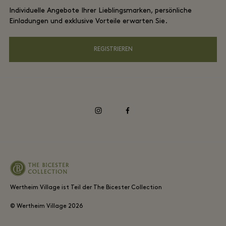
DO GOOD Programm
Individuelle Angebote Ihrer Lieblingsmarken, persönliche
App herunterladen
Datenschutzrichtlinien
Einladungen und exklusive Vorteile erwarten Sie.
Shopping Card
Barrierefreiheit
REGISTRIEREN
FAQs
Unsere Verantwortung als Unternehmen
instagram
facebook
Wertheim Village ist Teil der The Bicester Collection
© Wertheim Village
2026