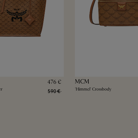
MCM
476 €
er
'Himmel' Crossbody
590 €