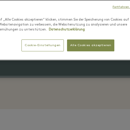
Aktuelle Angebote
Fortfahren
f „Alle Cookies akzeptieren“ klicken, stimmen Sie der Speicherung von Cookies auf
Websitenavigation zu verbessern, die Websitenutzung zu analysieren und unsere
emühungen zu unterstützen.
Datenschutzerklärung
9 Juli - 8 August 2026
Bis zu 40% auf den Originalprei
Cookie-Einstellungen
Alle Cookies akzeptieren