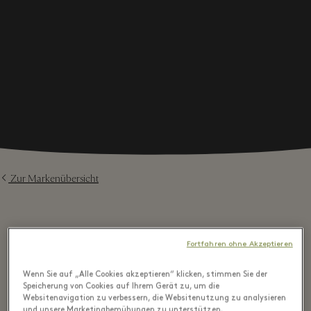
Zur Markenübersicht
Fortfahren ohne Akzeptieren
⬩
Wenn Sie auf „Alle Cookies akzeptieren“ klicken, stimmen Sie der
Highlights aus der Boutique
Speicherung von Cookies auf Ihrem Gerät zu, um die
Websitenavigation zu verbessern, die Websitenutzung zu analysieren
und unsere Marketingbemühungen zu unterstützen.