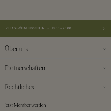
⬩
VILLAGE-ÖFFNUNGSZEITEN
10:00 – 20:00
Über uns
Kontaktieren Sie uns
Partnerschaften
Impressum
Unsere Partner
Über Wertheim Village
Rechtliches
Gruppenbuchung
Village Map
Allgemeine Geschäftsbedingungen der Webseite
Hotels und Sehenswürdigkeiten
Jetzt Member werden
Karriere
Allgemeine Geschäftsbedingungen für Membership