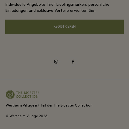
DO GOOD Programm
Individuelle Angebote Ihrer Lieblingsmarken, persönliche
App herunterladen
Datenschutzrichtlinien
Einladungen und exklusive Vorteile erwarten Sie.
Shopping Card
Barrierefreiheit
REGISTRIEREN
FAQs
Unsere Verantwortung als Unternehmen
instagram
facebook
Wertheim Village ist Teil der The Bicester Collection
© Wertheim Village
2026