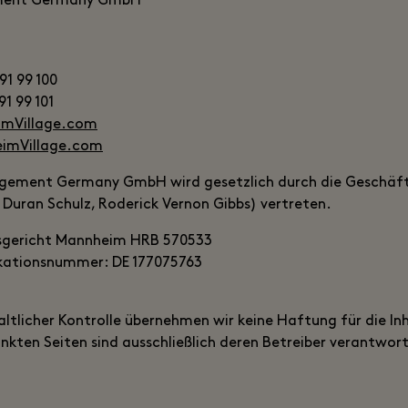
ement Germany GmbH
91 99 100
1 99 101
imVillage.com
imVillage.com
agement Germany GmbH wird gesetzlich durch die Geschäft
is Duran Schulz, Roderick Vernon Gibbs) vertreten.
tsgericht Mannheim HRB 570533
kationsnummer: DE 177075763
altlicher Kontrolle übernehmen wir keine Haftung für die Inh
linkten Seiten sind ausschließlich deren Betreiber verantwort