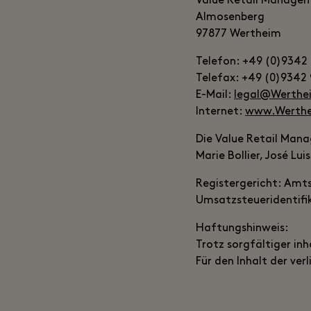
Value Retail Manag
Almosenberg
97877 Wertheim
Telefon: +49 (0)9342 
Telefax: +49 (0)9342 9
E-Mail:
legal@Werthe
Internet:
www.Werthe
Die Value Retail Man
Marie Bollier, José Lu
Registergericht: Am
Umsatzsteueridentifi
Haftungshinweis:
Trotz sorgfältiger inh
Für den Inhalt der ver