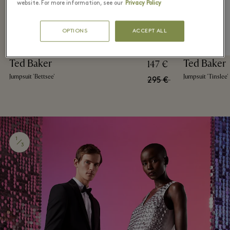
website. For more information, see our
Privacy Policy
OPTIONS
ACCEPT ALL
Ted Baker
Ted Baker
147 €
Jumpsuit 'Bettsee'
Jumpsuit 'Tinslee'
295 €
1
3