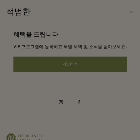
About Wertheim Village
적법한
단체 예약
빌리지 지도
웹사이트 이용 약관
호텔 및 지역 명소
혜택을 드립니다
커리어
프리빌리지 약관
DO GOOD programme
VIP 프로그램에 등록하고 특별 혜택 및 소식을 받아보세요.
앱 다운로드
Privacy notice
Shopping Card
가입하기
웹접근성 안내
FAQ
기업의 책임
instagram
facebook