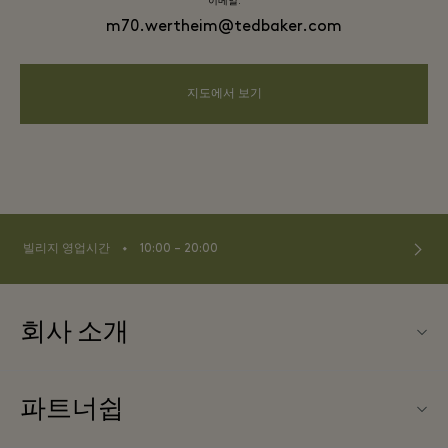
이메일:
m70.wertheim@tedbaker.com
지도에서 보기
⬩
빌리지 영업시간
10:00 – 20:00
회사 소개
연락처
파트너쉽
연락처
우리의 파트너들