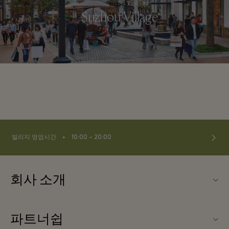
SUZHOU
Suzhou Village
⬩
빌리지 영업시간
10:00 – 20:00
회사 소개
연락처
파트너쉽
연락처