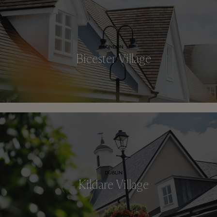
LONDON
Bicester Village
DUBLIN
Kildare Village