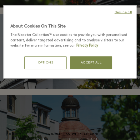
Decline all
About Cookies On This Site
The Bicester Collection™ use cookies to provide you with personalised
content, deliver targeted advertising and to analyse visitors to our
website. For more information, see our
Privacy Policy
PARIS
La Vallée Village
OPTIONS
ACCEPT ALL
BRUSSELS - ANTWERP - COLOGNE