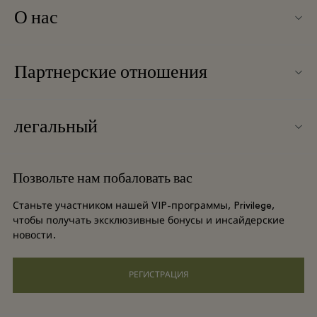
О нас
Связаться с нами
Партнерские отношения
Связаться с нами
Наши партнеры
О Wertheim Village
легальный
Групповое бронирование
Карта бутик-городка
Условия и положения
Отели и достопримечательности
Позвольте нам побаловать вас
Вакансии
Условия и положения для привилегированного участника
DO GOOD programme
Станьте участником нашей VIP-программы, Privilege,
Загрузить приложение
чтобы получать эксклюзивные бонусы и инсайдерские
Privacy notice
новости.
Shopping Card
Специальные возможности
РЕГИСТРАЦИЯ
Часто задаваемые вопросы
Корпоративная ответственность