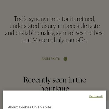
Tod’s, synonymous for its refined,
understated luxury, impeccable taste
and enviable quality, symbolises the best
that Made in Italy can offer.
РАЗВЕРНУТЬ
Recently seen in the
boutique
Decline all
About Cookies On This Site