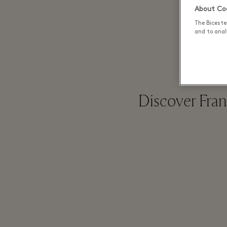
About Coo
The Biceste
Mü
and to analy
Discover Franc