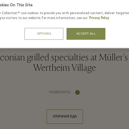
kies On This Site
r Collection™ use cookies to provide you with personalised content, deliver targete
ller's roast & grill - Wertheim Vill
se visitors to our website. For more information, see our
Privacy Policy
OPTIONS
ACCEPT ALL
onian grilled specialties at Müller's r
Wertheim Village
РАЗВЕРНУТЬ
УЛИЧНАЯ ЕДА