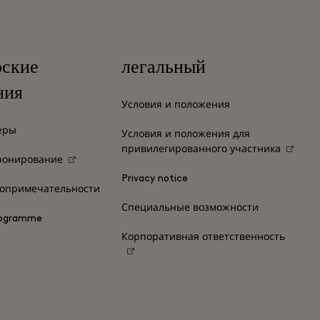
рские
легальный
ния
Условия и положения
еры
Условия и положения для
привилегированного участника
ронирование
Privacy notice
топримечательности
Специальные возможности
ogramme
Корпоративная ответственность