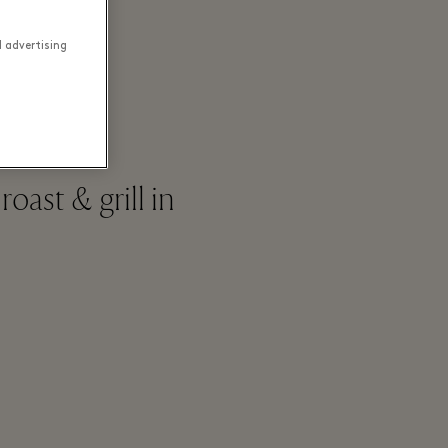
d advertising
age
oast & grill in