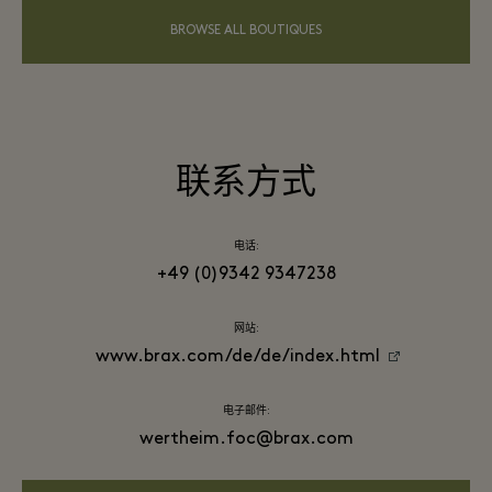
BROWSE ALL BOUTIQUES
联系方式
电话:
+49 (0)9342 9347238
网站:
www.brax.com/de/de/index.html
电子邮件:
wertheim.foc@brax.com