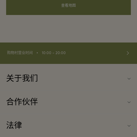
查看地图
⬩
购物村营业时间
10:00 – 20:00
关于我们
联系我们
合作伙伴
联系我们
旅行合作伙伴
关于Wertheim Village（威尔特海姆购物村）
法律
团体预订
购物村互动地图
条款与条件