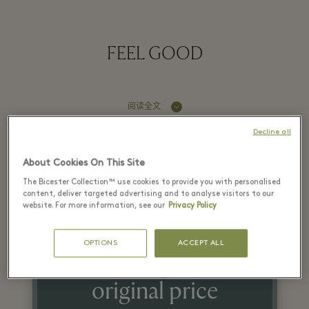
FEEL GOOD
阅读全文
Decline all
Latest Offers
About Cookies On This Site
The Bicester Collection™ use cookies to provide you with personalised
content, deliver targeted advertising and to analyse visitors to our
website. For more information, see our
Privacy Policy
29 六月 - 15 八月 2026
OPTIONS
ACCEPT ALL
Up to 50% off the
original price