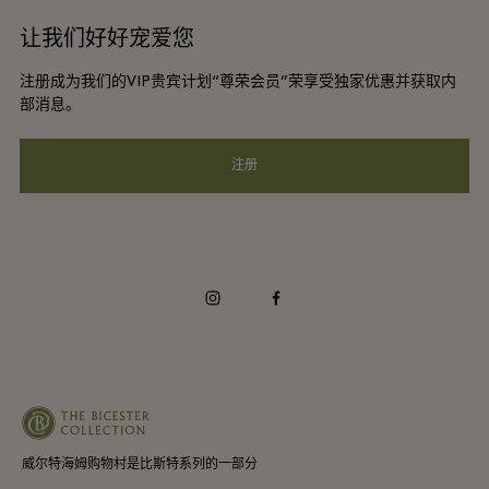
酒店及景点合作伙伴
让我们好好宠爱您
工作机会
会员条款与条件
DO GOOD programme
注册成为我们的VIP贵宾计划“尊荣会员”荣享受独家优惠并获取内
下载应用程序
Privacy notice
部消息。
礼品卡
可访问性
注册
常见问题
企业责任
instagram
facebook
威尔特海姆购物村是比斯特系列的一部分