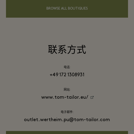
BROWSE ALL BOUTIQUES
联系方式
电话:
+49 172 1308931
网站:
www.tom-tailor.eu/
电子邮件:
outlet.wertheim.pu@tom-tailor.com