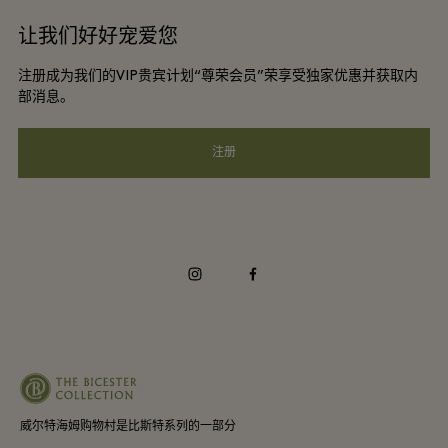
酒店及景点合作伙伴
让我们好好宠爱您
工作机会
会员条款与条件
DO GOOD programme
注册成为我们的VIP贵宾计划“尊荣会员”荣享受独家优惠并获取内
下载应用程序
Privacy notice
部消息。
礼品卡
可访问性
注册
常见问题
企业责任
instagram
facebook
威尔特海姆购物村是比斯特系列的一部分