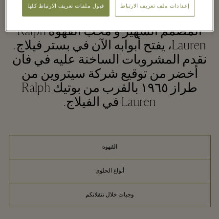
إعدادات ملف تعريف الارتباط
قبول ملفات تعريف الارتباط كلها
Ralph's Coffee، القهوة العالمية من
المصمم الشهير و محب القهوة Ralph
Lauren، يفتح أبوابه الآن في بستر فيلاج.
نقدم المشروبات الساخنة عليه في فان
أخضر من توقيع شركة سيتروين من
طراز ١٩٦٥ بالقرب من بوتيك Ralph
Lauren في الفيلاج.
القهوة
أنواع الحلوى
وجبات خلال تنقلاتكم