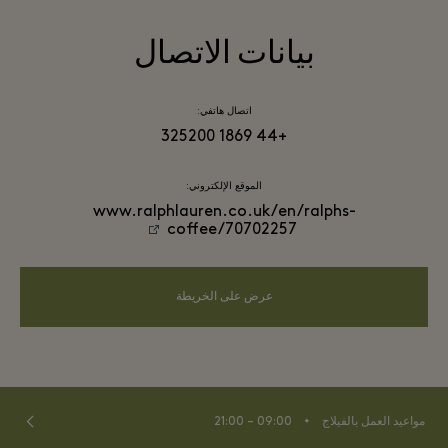
بيانات الاتصال
اتصال هاتفي:
+44 1869 325200
الموقع الإلكتروني:
www.ralphlauren.co.uk/en/ralphs-
coffee/70702257
عرض على الخريطة
⬩
مواعيد العمل بالفيلاج
09:00 – 21:00