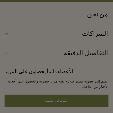
من نحن
اتصلوا بنا
الشراكات
الأسئلة المتكررة
انضموا إلى شركائنا
خريطة الفيلاج
التفاصيل الدقيقة
عروض الشركاء
وصل حديثًا
شروط وأحكام الموقع الإلكتروني
حجز المجموعات
الأعضاء دائماً يحصلون على المزيد
بطاقة الهدايا
شروط وأحكام العضوية
الفنادق والمعالم السياحية المحلية
انضم إلى عضوية بيستر فيلادج لفتح مزايا حصرية والحصول على أحدث
الوظائف
إشعارات الخصوصية
الأخبار من الداخل.
تنزيل التطبيق
سهولة الوصول
اشترك في العضوية
نبذة عن بستر فيلاج (Bicester Village)
الالتزامات البيئية والاجتماعية والحوكمة